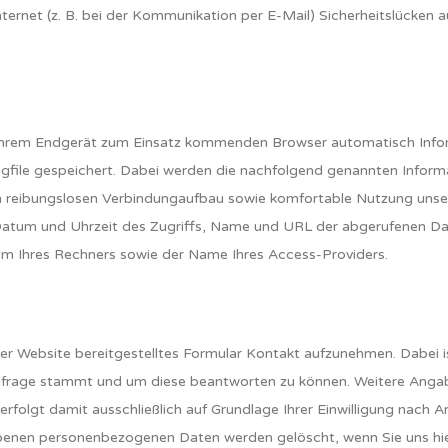
ternet (z. B. bei der Kommunikation per E-Mail) Sicherheitslücken a
Ihrem Endgerät zum Einsatz kommenden Browser automatisch Infor
gfile gespeichert. Dabei werden die nachfolgend genannten Informa
en reibungslosen Verbindungaufbau sowie komfortable Nutzung unser
tum und Uhrzeit des Zugriffs, Name und URL der abgerufenen Datei,
em Ihres Rechners sowie der Name Ihres Access-Providers.
 der Website bereitgestelltes Formular Kontakt aufzunehmen. Dabei 
nfrage stammt und um diese beantworten zu können. Weitere Angaben
gt damit ausschließlich auf Grundlage Ihrer Einwilligung nach Art.
enen personenbezogenen Daten werden gelöscht, wenn Sie uns hierz